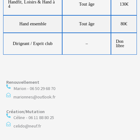
Handfit, Loisirs & Hand à
Tout âge
130€
4
Hand ensemble
Tout âge
80€
Don
Dirigeant / Esprit club
–
libre
Renouvellement
Marion - 06 50 29 68 70
marionnes@outlook.fr
Création/Mutation
Céline - 06 11 88 80 25
celido@neuf.fr